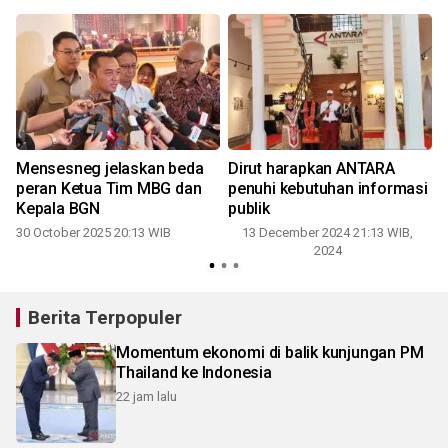
Mensesneg jelaskan beda
Dirut harapkan ANTARA
peran Ketua Tim MBG dan
penuhi kebutuhan informasi
Kepala BGN
publik
30 October 2025 20:13 WIB
13 December 2024 21:13 WIB,
2024
2
Berita Terpopuler
Momentum ekonomi di balik kunjungan PM
Thailand ke Indonesia
22 jam lalu