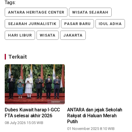
Tags:
ANTARA HERITAGE CENTER
WISATA SEJARAH
SEJARAH JURNALISTIK
PASAR BARU
IDUL ADHA
HARI LIBUR
WISATA
JAKARTA
Terkait
Dubes Kuwait harap I-GCC
ANTARA dan jejak Sekolah
FTA selesai akhir 2026
Rakyat di Haluan Merah
Putih
08 July 2026 15:05 WIB
01 November 2025 8:10 WIB