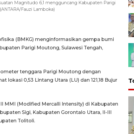
atan Magnitudo 6,1 mengguncang Kabupaten Parigi
). (ANTARA/Fauzi Lamboka)
eofisika (BMKG) menginformasikan gempa bumi
upaten Parigi Moutong, Sulawesi Tengah,
ilometer tenggara Parigi Moutong dengan
 lokasi 0,53 Lintang Utara (LU) dan 121,18 Bujur
T
I MMI (Modified Mercalli Intensity) di Kabupaten
bupaten Sigi, Kabupaten Gorontalo Utara, II-III
aten Tolitoli.