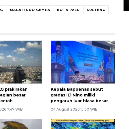
15 July 2026 14:08 WIB
NG
MAGNITUDO GEMPA
KOTA PALU
SULTENG
G prakirakan
Kepala Bappenas sebut
agian besar
gradasi El Nino miliki
 cerah
pengaruh luar biasa besar
026 7:47 WIB
04 August 2026 15:30 WIB