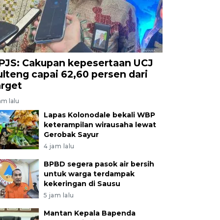
PJS: Cakupan kepesertaan UCJ
ulteng capai 62,60 persen dari
arget
am lalu
Lapas Kolonodale bekali WBP
keterampilan wirausaha lewat
Gerobak Sayur
4 jam lalu
BPBD segera pasok air bersih
untuk warga terdampak
kekeringan di Sausu
5 jam lalu
Mantan Kepala Bapenda