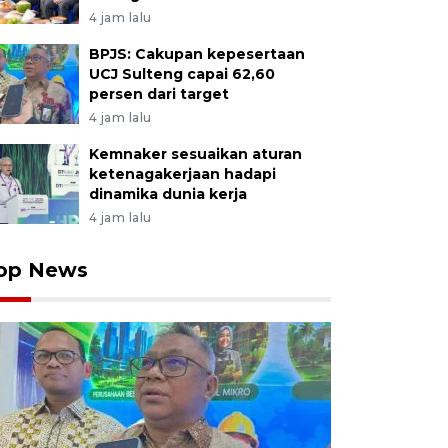
4 jam lalu
BPJS: Cakupan kepesertaan
UCJ Sulteng capai 62,60
persen dari target
4 jam lalu
Kemnaker sesuaikan aturan
ketenagakerjaan hadapi
dinamika dunia kerja
4 jam lalu
op News