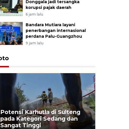
Donggala jadi tersangka
korupsi pajak daerah
6 jam lalu
Bandara Mutiara layani
penerbangan internasional
perdana Palu-Guangzhou
9 jam lalu
oto
Potensi Karhutla di Sulteng
pada Kategori Sedang dan
Penjuala
Sangat Tinggi
Kemerdek