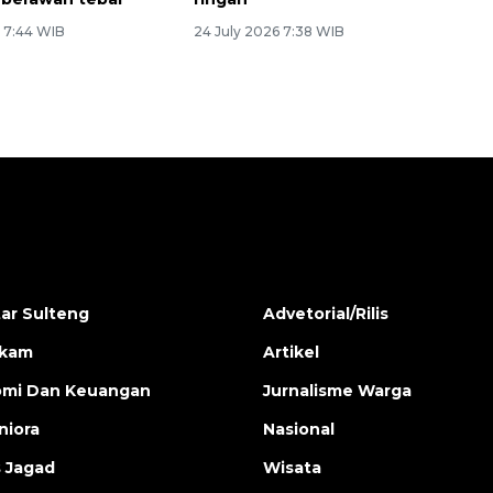
6 7:44 WIB
24 July 2026 7:38 WIB
ar Sulteng
Advetorial/Rilis
ukam
Artikel
mi Dan Keuangan
Jurnalisme Warga
iora
Nasional
s Jagad
Wisata