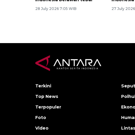
28 July 2026 7:05 WIB
27 July 202
Terkini
Seput
Top News
Polh
Terpopuler
Ekono
Foto
Human
Video
Linta