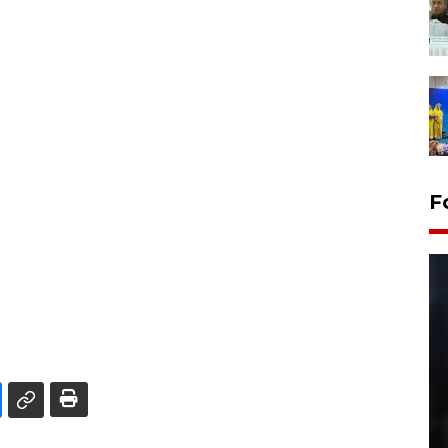
F
Layanan pembuatan SIM Baru
di Satpas Polresta Palu