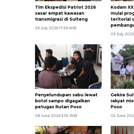
Tim Ekspedisi Patriot 2026
Kodam XXI
sasar empat kawasan
mulai pro
transmigrasi di Sulteng
teritorial
pembang
29 July 2026 17:56 WIB
09 July 2026
Penyelundupan sabu lewat
Gekira Su
botol sampo digagalkan
rakyat mi
petugas Rutan Poso
Poso
08 June 2026 5:55 WIB
04 June 202