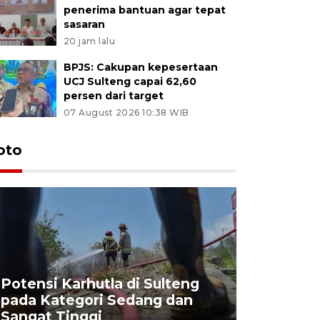
penerima bantuan agar tepat
sasaran
20 jam lalu
BPJS: Cakupan kepesertaan
UCJ Sulteng capai 62,60
persen dari target
07 August 2026 10:38 WIB
oto
Potensi Karhutla di Sulteng
pada Kategori Sedang dan
Penjuala
Sangat Tinggi
Kemerdek