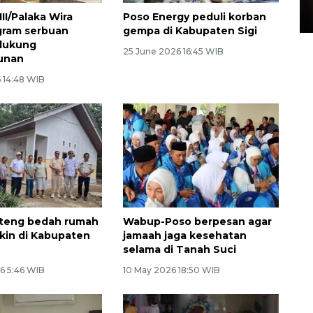
15 July 2026 14:08 WIB
II/Palaka Wira
Poso Energy peduli korban
gram serbuan
gempa di Kabupaten Sigi
 dukung
25 June 2026 16:45 WIB
unan
 14:48 WIB
lteng bedah rumah
Wabup-Poso berpesan agar
skin di Kabupaten
jamaah jaga kesehatan
selama di Tanah Suci
6 5:46 WIB
10 May 2026 18:50 WIB