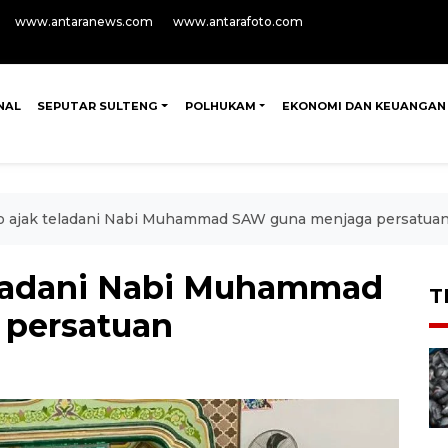
www.antaranews.com
www.antarafoto.com
NAL
SEPUTAR SULTENG
POLHUKAM
EKONOMI DAN KEUANGAN
o ajak teladani Nabi Muhammad SAW guna menjaga persatua
eladani Nabi Muhammad
T
persatuan