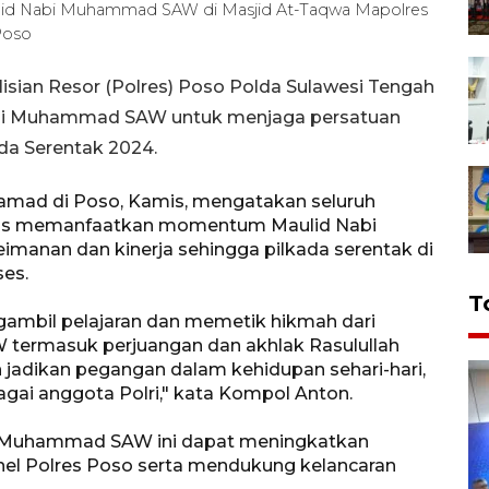
ulid Nabi Muhammad SAW di Masjid At-Taqwa Mapolres
Poso
isian Resor (Polres) Poso Polda Sulawesi Tengah
abi Muhammad SAW untuk menjaga persatuan
da Serentak 2024.
mad di Poso, Kamis, mengatakan seluruh
rus memanfaatkan momentum Maulid Nabi
nan dan kinerja sehingga pilkada serentak di
es.
T
gambil pelajaran dan memetik hikmah dari
termasuk perjuangan dan akhlak Rasulullah
an jadikan pegangan dalam kehidupan sehari-hari,
gai anggota Polri," kata Kompol Anton.
 Muhammad SAW ini dapat meningkatkan
el Polres Poso serta mendukung kelancaran