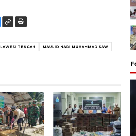
LAWESI TENGAH
MAULID NABI MUHAMMAD SAW
F
Layanan pembuatan SIM Baru
di Satpas Polresta Palu