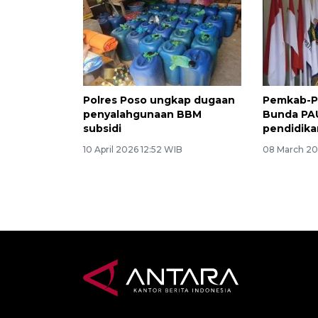
Polres Poso ungkap dugaan
Pemkab-P
penyalahgunaan BBM
Bunda PA
subsidi
pendidika
10 April 2026 12:52 WIB
08 March 20