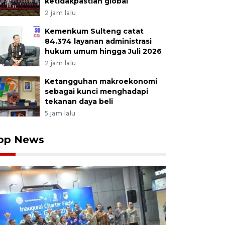
ketidakpastian global
2 jam lalu
Kemenkum Sulteng catat
84.374 layanan administrasi
hukum umum hingga Juli 2026
2 jam lalu
Ketangguhan makroekonomi
sebagai kunci menghadapi
tekanan daya beli
5 jam lalu
op News