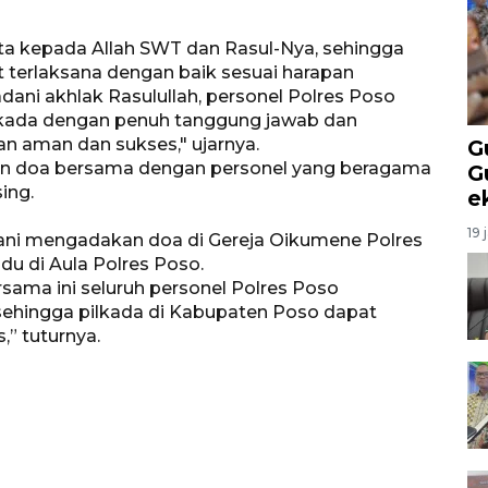
ta kepada Allah SWT dan Rasul-Nya, sehingga
 terlaksana dengan baik sesuai harapan
ni akhlak Rasulullah, personel Polres Poso
ada dengan penuh tanggung jawab dan
an aman dan sukses," ujarnya.
G
ukan doa bersama dengan personel yang beragama
G
ing.
e
19 
rani mengadakan doa di Gereja Oikumene Polres
u di Aula Polres Poso.
sama ini seluruh personel Polres Poso
sehingga pilkada di Kabupaten Poso dapat
,” tuturnya.