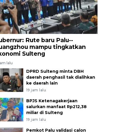
ubernur: Rute baru Palu--
uangzhou mampu tingkatkan
konomi Sulteng
jam lalu
DPRD Sulteng minta DBH
daerah penghasil tak dialihkan
ke daerah lain
19 jam lalu
BPJS Ketenagakerjaan
salurkan manfaat Rp212,38
miliar di Sulteng
19 jam lalu
Pemkot Palu validasi calon