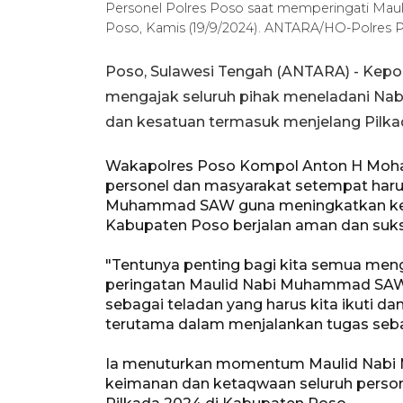
Personel Polres Poso saat memperingati Ma
Poso, Kamis (19/9/2024). ANTARA/HO-Polres 
Poso, Sulawesi Tengah (ANTARA) - Kepol
mengajak seluruh pihak meneladani N
dan kesatuan termasuk menjelang Pilka
Wakapolres Poso Kompol Anton H Moha
personel dan masyarakat setempat ha
Muhammad SAW guna meningkatkan keima
Kabupaten Poso berjalan aman dan suks
"Tentunya penting bagi kita semua men
peringatan Maulid Nabi Muhammad SAW 
sebagai teladan yang harus kita ikuti d
terutama dalam menjalankan tugas seba
Ia menuturkan momentum Maulid Nabi
keimanan dan ketaqwaan seluruh person