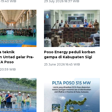
6 19:40 WIB
29 July 2026 18:37 WIB
 teknik
Poso Energy peduli korban
n Untad gelar Pra-
gempa di Kabupaten Sigi
TA Poso
25 June 2026 16:45 WIB
 20:59 WIB