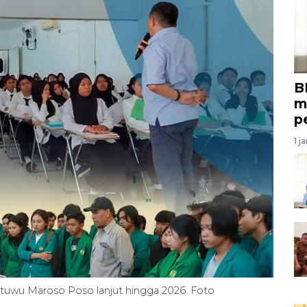
B
m
p
1 j
ntuwu Maroso Poso lanjut hingga 2026. Foto