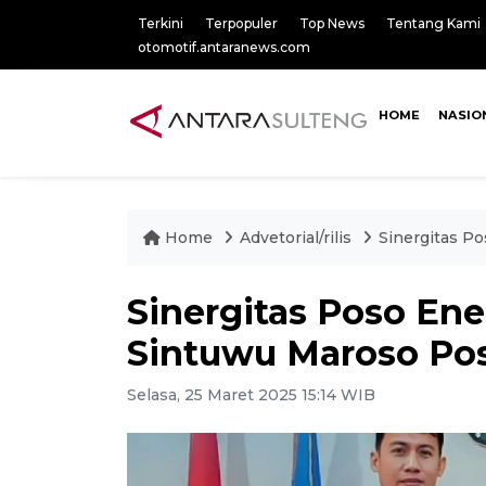
Terkini
Terpopuler
Top News
Tentang Kami
otomotif.antaranews.com
HOME
NASIO
Home
Advetorial/rilis
Sinergitas P
Sinergitas Poso Ene
Sintuwu Maroso Pos
Selasa, 25 Maret 2025 15:14 WIB