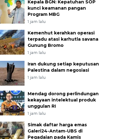
Kepala BGN: Kepatuhan SOP
kunci keamanan pangan
Program MBG
1 jam lalu
Kemenhut kerahkan operasi
terpadu atasi karhutla savana
Gunung Bromo
1 jam lalu
Iran dukung setiap keputusan
Palestina dalam negosiasi
1 jam lalu
Mendag dorong perlindungan
kekayaan intelektual produk
unggulan RI
1 jam lalu
Simak daftar harga emas
Galeri24-Antam-UBS di
Pegadaian pada Kamis