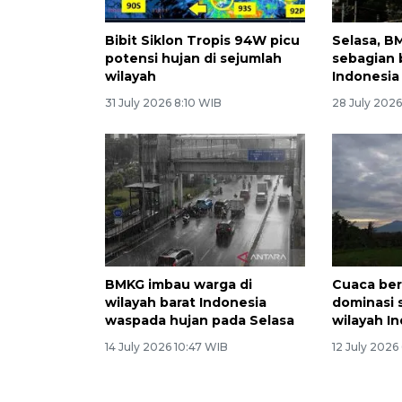
Bibit Siklon Tropis 94W picu
Selasa, B
potensi hujan di sejumlah
sebagian 
wilayah
Indonesia
31 July 2026 8:10 WIB
28 July 202
BMKG imbau warga di
Cuaca ber
wilayah barat Indonesia
dominasi 
waspada hujan pada Selasa
wilayah I
14 July 2026 10:47 WIB
12 July 2026