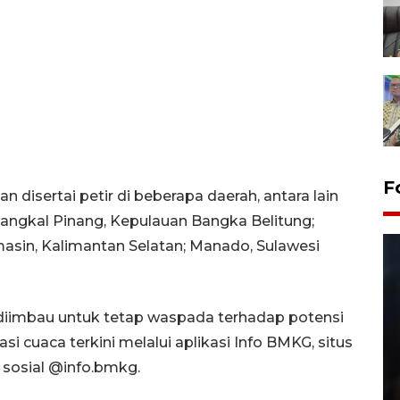
F
disertai petir di beberapa daerah, antara lain
ngkal Pinang, Kepulauan Bangka Belitung;
masin, Kalimantan Selatan; Manado, Sulawesi
 diimbau untuk tetap waspada terhadap potensi
 cuaca terkini melalui aplikasi Info BMKG, situs
 sosial @info.bmkg.
Layanan pembuatan SIM Baru
di Satpas Polresta Palu