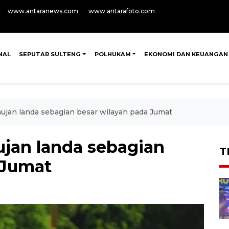
www.antaranews.com
www.antarafoto.com
NAL
SEPUTAR SULTENG
POLHUKAM
EKONOMI DAN KEUANGAN
ujan landa sebagian besar wilayah pada Jumat
jan landa sebagian
T
 Jumat