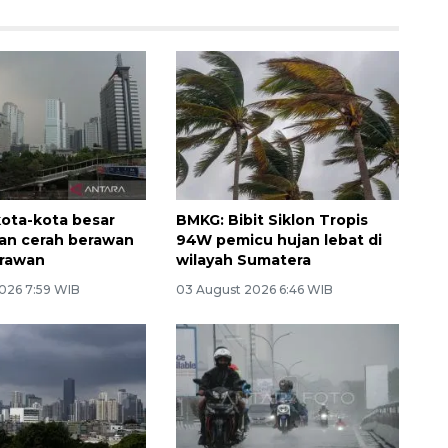
kota-kota besar
BMKG: Bibit Siklon Tropis
kan cerah berawan
94W pemicu hujan lebat di
erawan
wilayah Sumatera
026 7:59 WIB
03 August 2026 6:46 WIB