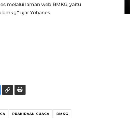
kses melalui laman web BMKG, yaitu
15 July 2026 14:08 WIB
.bmkg," ujar Yohanes.
ACA
PRAKIRAAN CUACA
BMKG