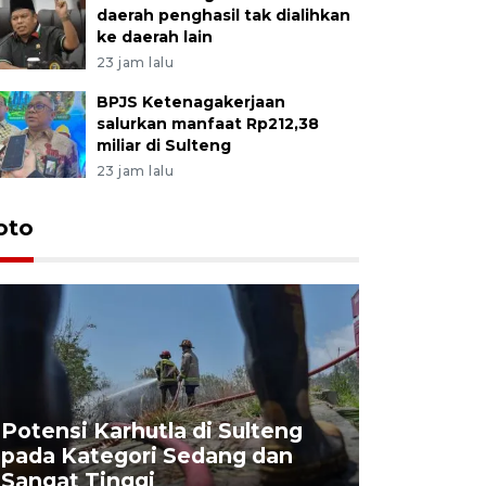
daerah penghasil tak dialihkan
ke daerah lain
23 jam lalu
BPJS Ketenagakerjaan
salurkan manfaat Rp212,38
miliar di Sulteng
23 jam lalu
oto
Potensi Karhutla di Sulteng
pada Kategori Sedang dan
Penjuala
Sangat Tinggi
Kemerdek