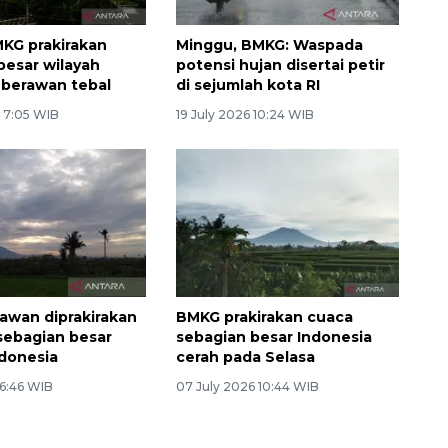
MKG prakirakan
Minggu, BMKG: Waspada
besar wilayah
potensi hujan disertai petir
 berawan tebal
di sejumlah kota RI
6 7:05 WIB
19 July 2026 10:24 WIB
awan diprakirakan
BMKG prakirakan cuaca
sebagian besar
sebagian besar Indonesia
ndonesia
cerah pada Selasa
 6:46 WIB
07 July 2026 10:44 WIB