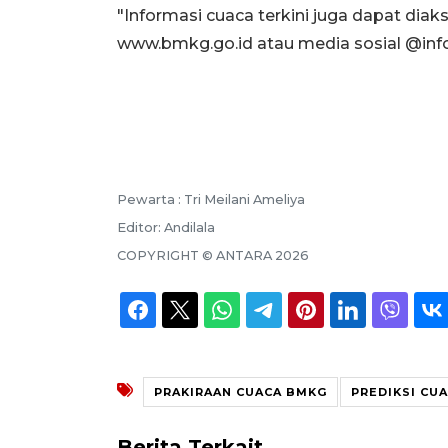
"Informasi cuaca terkini juga dapat dia
www.bmkg.go.id atau media sosial @info
Pewarta :
Tri Meilani Ameliya
Editor:
Andilala
COPYRIGHT ©
ANTARA
2026
PRAKIRAAN CUACA BMKG
PREDIKSI CU
Berita Terkait