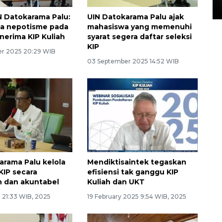
15 July 2026 14:08 WIB
N Datokarama Palu:
UIN Datokarama Palu ajak
da nepotisme pada
mahasiswa yang memenuhi
nerima KIP Kuliah
syarat segera daftar seleksi
KIP
r 2025 20:29 WIB
03 September 2025 14:52 WIB
arama Palu kelola
Mendiktisaintek tegaskan
KIP secara
efisiensi tak ganggu KIP
n dan akuntabel
Kuliah dan UKT
 21:33 WIB, 2025
19 February 2025 9:54 WIB, 2025