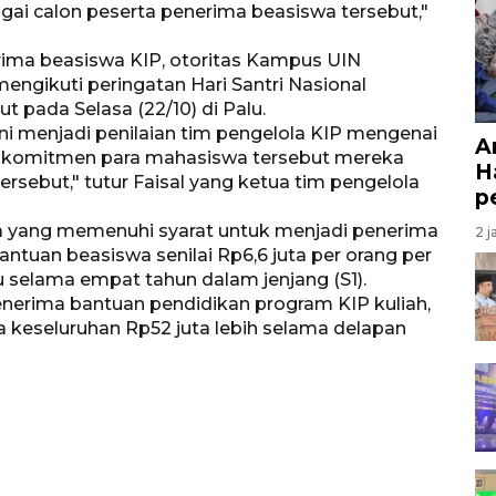
gai calon peserta penerima beasiswa tersebut,"
rima beasiswa KIP, otoritas Kampus UIN
gikuti peringatan Hari Santri Nasional
t pada Selasa (22/10) di Palu.
ni menjadi penilaian tim pengelola KIP mengenai
A
P, komitmen para mahasiswa tersebut mereka
H
rsebut," tutur Faisal yang ketua tim pengelola
p
a yang memenuhi syarat untuk menjadi penerima
2 j
tuan beasiswa senilai Rp6,6 juta per orang per
selama empat tahun dalam jenjang (S1).
erima bantuan pendidikan program KIP kuliah,
a keseluruhan Rp52 juta lebih selama delapan