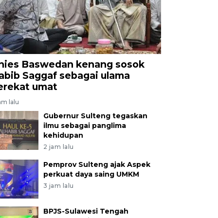
nies Baswedan kenang sosok
abib Saggaf sebagai ulama
erekat umat
am lalu
Gubernur Sulteng tegaskan
ilmu sebagai panglima
kehidupan
2 jam lalu
Pemprov Sulteng ajak Aspek
perkuat daya saing UMKM
3 jam lalu
BPJS-Sulawesi Tengah