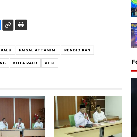
NPALU
FAISAL ATTAMIMI
PENDIDIKAN
F
ENG
KOTA PALU
PTKI
Layanan pembuatan SIM Baru
di Satpas Polresta Palu