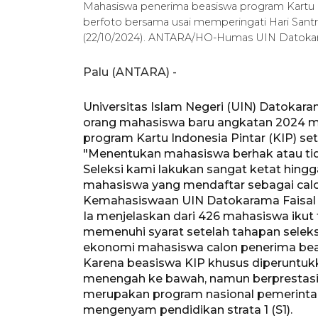
Mahasiswa penerima beasiswa program Kartu I
berfoto bersama usai memperingati Hari Santr
(22/10/2024). ANTARA/HO-Humas UIN Datoka
Palu (ANTARA) -
Universitas Islam Negeri (UIN) Datokar
orang mahasiswa baru angkatan 2024 m
program Kartu Indonesia Pintar (KIP) set
"Menentukan mahasiswa berhak atau tid
Seleksi kami lakukan sangat ketat hing
mahasiswa yang mendaftar sebagai calo
Kemahasiswaan UIN Datokarama Faisal A
Ia menjelaskan dari 426 mahasiswa ikut
memenuhi syarat setelah tahapan seleksi
ekonomi mahasiswa calon penerima bea
Karena beasiswa KIP khusus diperuntu
menengah ke bawah, namun berprestasi
merupakan program nasional pemerintah
mengenyam pendidikan strata 1 (S1).