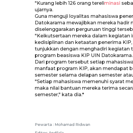
"Kurang lebih 126 orang tereli
minasi
seba
ujarnya.
Guna menguji loyalitas mahasiswa pene
Datokarama mewajibkan mereka hadir men
diselenggarakan perguruan tinggi tersebu
"Keikutsertaan mereka dalam kegiatan i
kedisiplinan dan ketaatan penerima KI
tunjukkan dengan menghadiri kegiatan te
program beasiswa KIP UIN Datokarama.
Dari program tersebut setiap mahasisw
manfaat program KIP, akan mendapat ban
semester selama delapan semester atau 
"Setiap mahasiswa memenuhi syarat men
maka nilai bantuan mereka terima secar
semester," kata dia.*
Pewarta :
Mohamad Ridwan
Editor:
Andilala