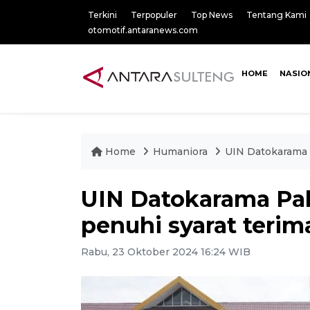
Terkini
Terpopuler
Top News
Tentang Kami
otomotif.antaranews.com
HOME
NASIO
Home
Humaniora
UIN Datokarama 
UIN Datokarama Pa
penuhi syarat terim
Rabu, 23 Oktober 2024 16:24 WIB