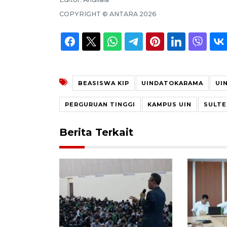
COPYRIGHT ©
ANTARA
2026
BEASISWA KIP
UINDATOKARAMA
UI
PERGURUAN TINGGI
KAMPUS UIN
SULT
Berita Terkait