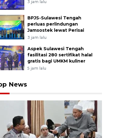
3 jam lalu
BPJS-Sulawesi Tengah
perluas perlindungan
Jamsostek lewat Perisai
3 jam lalu
Aspek Sulawesi Tengah
fasilitasi 280 sertifikat halal
gratis bagi UMKM kuliner
5 jam lalu
op News