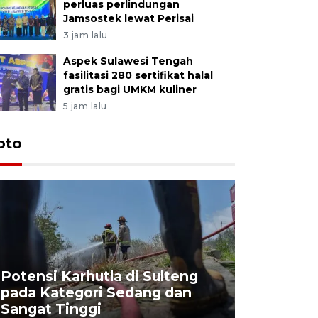
perluas perlindungan
Jamsostek lewat Perisai
3 jam lalu
Aspek Sulawesi Tengah
fasilitasi 280 sertifikat halal
gratis bagi UMKM kuliner
5 jam lalu
oto
Potensi Karhutla di Sulteng
pada Kategori Sedang dan
Penjuala
Sangat Tinggi
Kemerdek