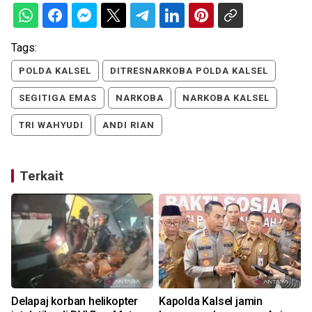
Tags:
POLDA KALSEL
DITRESNARKOBA POLDA KALSEL
SEGITIGA EMAS
NARKOBA
NARKOBA KALSEL
TRI WAHYUDI
ANDI RIAN
Terkait
Delapaj korban helikopter
Kapolda Kalsel jamin