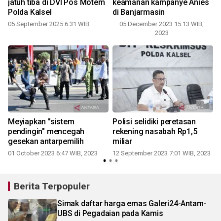
k
jatuh tiba di DVI Pos Motem
keamanan kampanye Anies
Polda Kalsel
di Banjarmasin
05 September 2025 6:31 WIB
05 December 2023 15:13 WIB,
2023
Meyiapkan "sistem
Polisi selidiki peretasan
pendingin" mencegah
rekening nasabah Rp1,5
gesekan antarpemilih
miliar
2
01 October 2023 6:47 WIB, 2023
12 September 2023 7:01 WIB, 2023
Berita Terpopuler
Simak daftar harga emas Galeri24-Antam-
UBS di Pegadaian pada Kamis