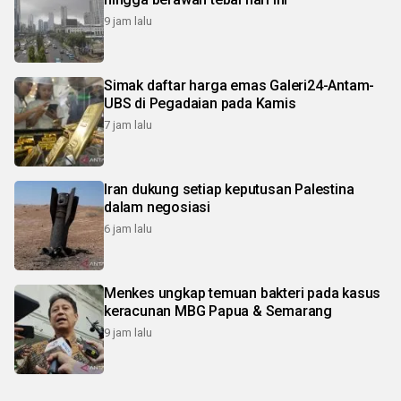
9 jam lalu
Simak daftar harga emas Galeri24-Antam-
UBS di Pegadaian pada Kamis
7 jam lalu
Iran dukung setiap keputusan Palestina
dalam negosiasi
6 jam lalu
Menkes ungkap temuan bakteri pada kasus
keracunan MBG Papua & Semarang
9 jam lalu