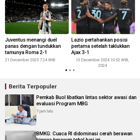
Juventus menangi duel
Lazio pertahankan posisi
k
panas dengan tundukkan
pertama setelah taklukkan
tamunya Roma 2-1
Ajax 3-1
21 December 2025 7:24 WIB
13 December 2024 10:52 WIB,
2024
Berita Terpopuler
Pemkab Buol libatkan lintas sektor awasi dan
evaluasi Program MBG
7 jam lalu
BMKG: Cuaca RI didominasi cerah berawan
hingga berawan tebal hari ini