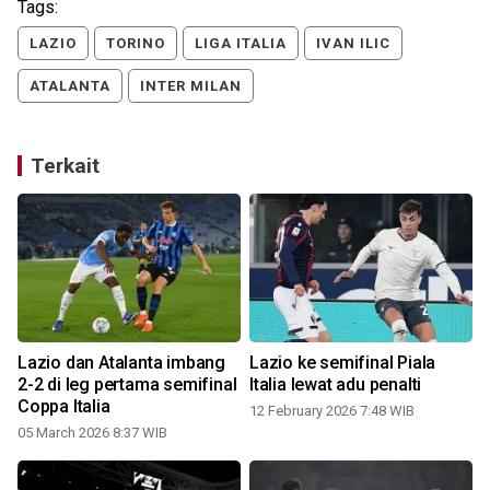
Tags:
LAZIO
TORINO
LIGA ITALIA
IVAN ILIC
ATALANTA
INTER MILAN
Terkait
Lazio dan Atalanta imbang
Lazio ke semifinal Piala
2-2 di leg pertama semifinal
Italia lewat adu penalti
Coppa Italia
12 February 2026 7:48 WIB
05 March 2026 8:37 WIB