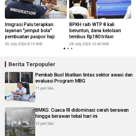
Imigrasi Palu terapkan
BPKH raih WTP 8 kali
layanan "jemput bola"
beruntun, dana kelolaan
pembuatan paspor haji
tembus Rp180 triliun
30 July 2026 8:15 WIB
28 July 2026 10:40 WIB
1
Berita Terpopuler
Pemkab Buol libatkan lintas sektor awasi dan
evaluasi Program MBG
11 jam lalu
BMKG: Cuaca RI didominasi cerah berawan
hingga berawan tebal hari ini
13 jam lalu