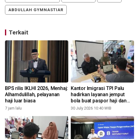
ABDULLAH GYMNASTIAR
Terkait
BPS rilis IKLHI 2026, Menhaj:
Kantor Imigrasi TPI Palu
Alhamdulillah, pelayanan
hadirkan layanan jemput
haji luar biasa
bola buat paspor haji dan
umrah
7 jam lalu
30 July 2026 10:40 WIB
1