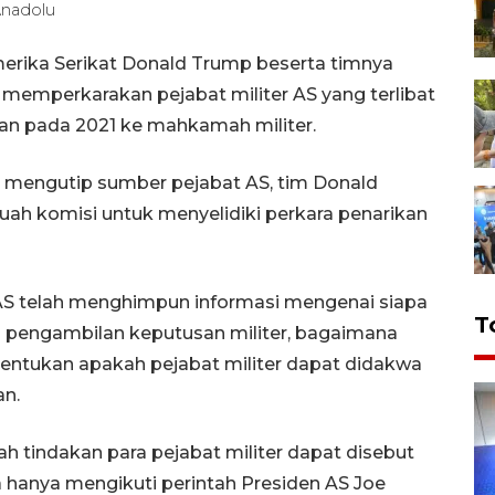
Anadolu
erika Serikat Donald Trump beserta timnya
memperkarakan pejabat militer AS yang terlibat
an pada 2021 ke mahkamah militer.
mengutip sumber pejabat AS, tim Donald
h komisi untuk menyelidiki perkara penarikan
AS telah menghimpun informasi mengenai siapa
T
am pengambilan keputusan militer, bagaimana
entukan apakah pejabat militer dapat didakwa
an.
h tindakan para pejabat militer dapat disebut
 hanya mengikuti perintah Presiden AS Joe