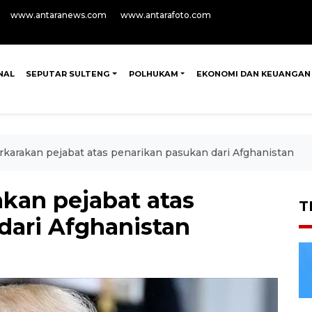
www.antaranews.com
www.antarafoto.com
NAL
SEPUTAR SULTENG
POLHUKAM
EKONOMI DAN KEUANGAN
karakan pejabat atas penarikan pasukan dari Afghanistan
kan pejabat atas
T
dari Afghanistan