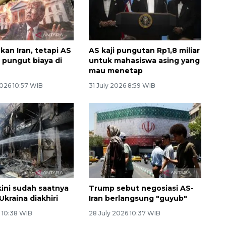
kan Iran, tetapi AS
AS kaji pungutan Rp1,8 miliar
 pungut biaya di
untuk mahasiswa asing yang
mau menetap
026 10:57 WIB
31 July 2026 8:59 WIB
ini sudah saatnya
Trump sebut negosiasi AS-
Ukraina diakhiri
Iran berlangsung "guyub"
 10:38 WIB
28 July 2026 10:37 WIB