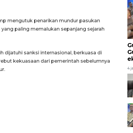
mp mengutuk penarikan mundur pasukan
i yang paling memalukan sepanjang sejarah
G
G
 dijatuhi sanksi internasional, berkuasa di
e
erebut kekuasaan dari pemerintah sebelumnya
4 j
r.