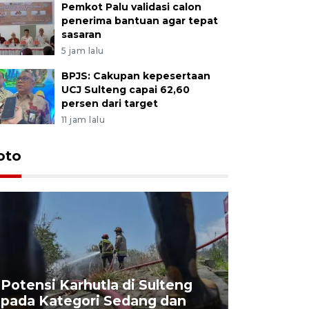
Pemkot Palu validasi calon
penerima bantuan agar tepat
sasaran
5 jam lalu
BPJS: Cakupan kepesertaan
UCJ Sulteng capai 62,60
persen dari target
11 jam lalu
oto
Potensi Karhutla di Sulteng
pada Kategori Sedang dan
Penjuala