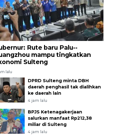
ubernur: Rute baru Palu--
uangzhou mampu tingkatkan
konomi Sulteng
am lalu
DPRD Sulteng minta DBH
daerah penghasil tak dialihkan
ke daerah lain
4 jam lalu
BPJS Ketenagakerjaan
salurkan manfaat Rp212,38
miliar di Sulteng
4 jam lalu