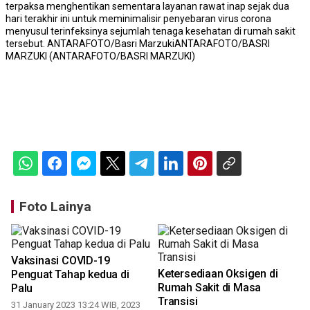
terpaksa menghentikan sementara layanan rawat inap sejak dua
hari terakhir ini untuk meminimalisir penyebaran virus corona
menyusul terinfeksinya sejumlah tenaga kesehatan di rumah sakit
tersebut. ANTARAFOTO/Basri MarzukiANTARAFOTO/BASRI
MARZUKI (ANTARAFOTO/BASRI MARZUKI)
Foto Lainya
i
Vaksinasi COVID-19
Ketersediaan Oksigen di
Penguat Tahap kedua di
Rumah Sakit di Masa
Palu
1
Transisi
31 January 2023 13:24 WIB, 2023