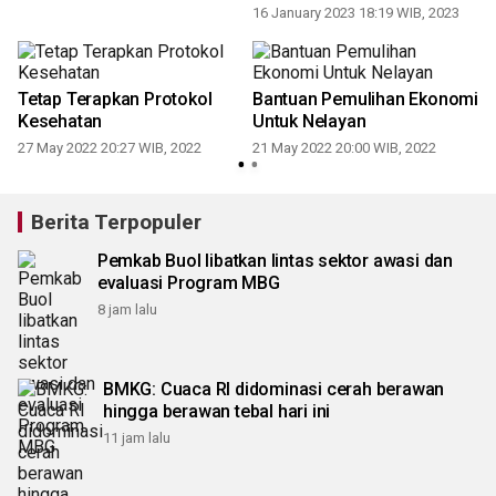
16 January 2023 18:19 WIB, 2023
Tetap Terapkan Protokol
Bantuan Pemulihan Ekonomi
Kesehatan
Untuk Nelayan
1
27 May 2022 20:27 WIB, 2022
21 May 2022 20:00 WIB, 2022
Berita Terpopuler
Pemkab Buol libatkan lintas sektor awasi dan
evaluasi Program MBG
8 jam lalu
BMKG: Cuaca RI didominasi cerah berawan
hingga berawan tebal hari ini
11 jam lalu