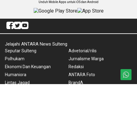
Unduh Mobile Apps untuk iOS dan Android
Jelajahi ANTARA News Sulteng
Seputar Sulteng
Advetorial/rilis
Polhukam
Jurnalisme Warga
Ekonomi Dan Keuangan
Redaksi
Humaniora
ANTARA Foto
Lintas Jagad
BrandA
Artikel
RSS
Nasional
Nusantara
Foto
Video