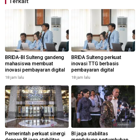
Terkait
BRIDA-BI Sulteng gandeng
BRIDA Sulteng perkuat
g
mahasiswa membuat
inovasi TTG berbasis
inovasi pembayaran digital
pembayaran digital
18 jam lalu
18 jam lalu
2
Pemerintah perkuat sinergi
BI jaga stabilitas
dengan BI jaga stabilitas
mendukung pertumbuhan