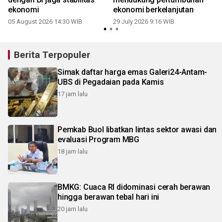
ekonomi
ekonomi berkelanjutan
05 August 2026 14:30 WIB
29 July 2026 9:16 WIB
2
Berita Terpopuler
Simak daftar harga emas Galeri24-Antam-
UBS di Pegadaian pada Kamis
17 jam lalu
Pemkab Buol libatkan lintas sektor awasi dan
evaluasi Program MBG
18 jam lalu
BMKG: Cuaca RI didominasi cerah berawan
hingga berawan tebal hari ini
20 jam lalu