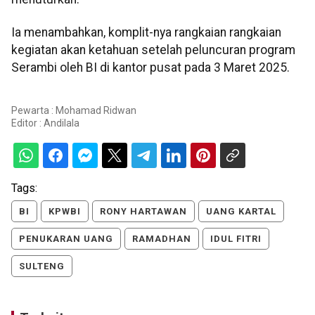
Ia menambahkan, komplit-nya rangkaian rangkaian
kegiatan akan ketahuan setelah peluncuran program
Serambi oleh BI di kantor pusat pada 3 Maret 2025.
Pewarta : Mohamad Ridwan
Editor :
Andilala
Tags:
BI
KPWBI
RONY HARTAWAN
UANG KARTAL
PENUKARAN UANG
RAMADHAN
IDUL FITRI
SULTENG