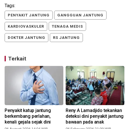
Tags:
PENYAKIT JANTUNG
GANGGUAN JANTUNG
KARDIOVASKULER
TENAGA MEDIS
DOKTER JANTUNG
RS JANTUNG
Terkait
Penyakit katup jantung
Reny A Lamadjido tekankan
berkembang perlahan,
deteksi dini penyakit jantung
kenali gejala sejak dini
bawaan pada anak
06 August 2026 14:04 WIB
06 February 2026 21:09 WIB