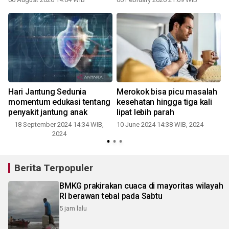
Hari Jantung Sedunia
Merokok bisa picu masalah
momentum edukasi tentang
kesehatan hingga tiga kali
penyakit jantung anak
lipat lebih parah
18 September 2024 14:34 WIB,
10 June 2024 14:38 WIB, 2024
2
2024
Berita Terpopuler
BMKG prakirakan cuaca di mayoritas wilayah
RI berawan tebal pada Sabtu
5 jam lalu