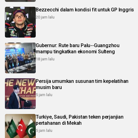
Bezzecchi dalam kondisi fit untuk GP Inggris
20 jam lalu
Gubernur: Rute baru Palu--Guangzhou
mampu tingkatkan ekonomi Sulteng
18 jam lalu
Persija umumkan susunan tim kepelatihan
musim baru
5 jam lalu
Turkiye, Saudi, Pakistan teken perjanjian
pertahanan di Mekah
5 jam lalu