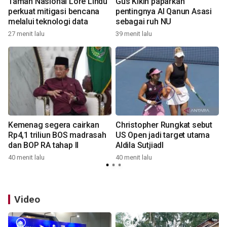
Taman Nasional Lore Lindu
Gus Kikin paparkan
perkuat mitigasi bencana
pentingnya Al Qanun Asasi
melalui teknologi data
sebagai ruh NU
4
27 menit lalu
39 menit lalu
Kemenag segera cairkan
Christopher Rungkat sebut
Rp4,1 triliun BOS madrasah
US Open jadi target utama
dan BOP RA tahap II
Aldila SutjiadI
7
40 menit lalu
40 menit lalu
Video