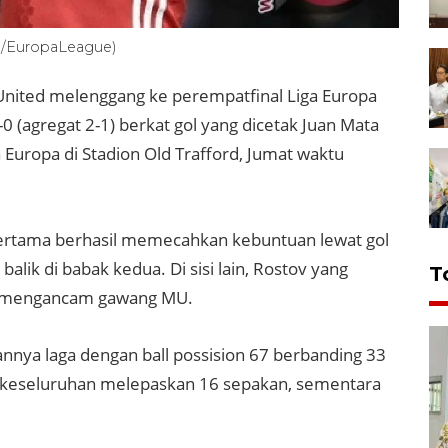
om/EuropaLeague)
 United melenggang ke perempatfinal Liga Europa
0 (agregat 2-1) berkat gol yang dicetak Juan Mata
 Europa di Stadion Old Trafford, Jumat waktu
pertama berhasil memecahkan kebuntuan lewat gol
alik di babak kedua. Di sisi lain, Rostov yang
T
u mengancam gawang MU.
nnya laga dengan ball possision 67 berbanding 33
ra keseluruhan melepaskan 16 sepakan, sementara