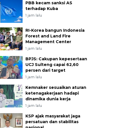
PBB kecam sanksi AS
terhadap Kuba
1 jam lalu
RI-Korea bangun Indonesia
Forest and Land Fire
Management Center
1 jam lalu
BPJS: Cakupan kepesertaan
UCJ Sulteng capai 62,60
persen dari target
1 jam lalu
Kemnaker sesuaikan aturan
ketenagakerjaan hadapi
dinamika dunia kerja
1 jam lalu
KSP ajak masyarakat jaga
persatuan dan stabilitas
nasional