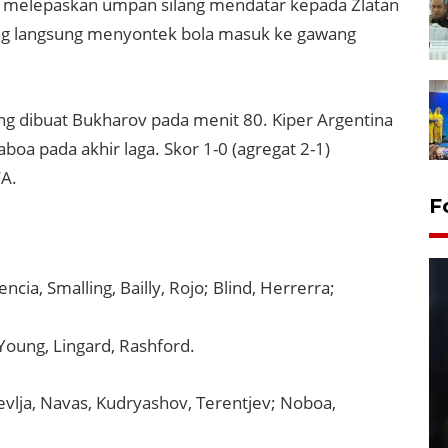
an melepaskan umpan silang mendatar kepada Zlatan
ng langsung menyontek bola masuk ke gawang
 dibuat Bukharov pada menit 80. Kiper Argentina
oa pada akhir laga. Skor 1-0 (agregat 2-1)
FA.
F
cia, Smalling, Bailly, Rojo; Blind, Herrerra;
 Young, Lingard, Rashford.
lja, Navas, Kudryashov, Terentjev; Noboa,
Layanan pembuatan SIM Baru
di Satpas Polresta Palu