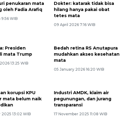
uri penukaran mata
Dokter: katarak tidak bisa
 oleh Fadia Arafiq
hilang hanya pakai obat
tetes mata
 9:56 WIB
09 April 2026 7:16 WIB
a: Presiden
Bedah retina RS Anutapura
di mata Trump
mudahkan akses kesehatan
mata
 2026 13:25 WIB
05 January 2026 16:20 WIB
an korupsi KPU
Industri AMDK, klaim air
ir mata belum naik
pegunungan, dan jurang
idikan
transparansi
 2025 13:02 WIB
17 November 2025 11:08 WIB