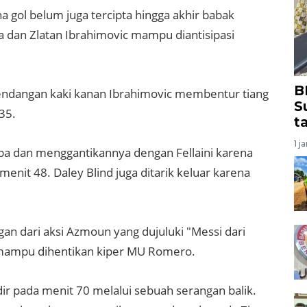
a gol belum juga tercipta hingga akhir babak
a dan Zlatan Ibrahimovic mampu diantisipasi
B
tendangan kaki kanan Ibrahimovic membentur tiang
S
35.
t
1 j
ba dan menggantikannya dengan Fellaini karena
nit 48. Daley Blind juga ditarik keluar karena
gan dari aksi Azmoun yang dujuluki "Messi dari
u mampu dihentikan kiper MU Romero.
dir pada menit 70 melalui sebuah serangan balik.