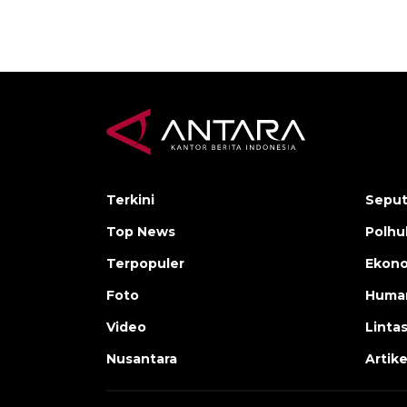
Terkini
Seput
Top News
Polh
Terpopuler
Ekono
Foto
Human
Video
Linta
Nusantara
Artike