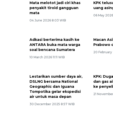
Mata melotot jadi ciri khas
KPK telus
penyakit tiroid gangguan
uang asing
mata
06 May 2026
04 June 2026 8:03 WIB
Adkasi berterima kasih ke
Macan Asi
ANTARA buka mata warga
Prabowo 
soal bencana Sumatera
20 February
10 March 2026 11:11 WIB
Lestarikan sumber daya air,
KPK: Duga
DSLNG bersama National
dan gas a
Geographic dan Iguana
ke penyel
Tompotika gelar ekspedisi
21 November
air untuk masa depan
30 December 2025 8:57 WIB