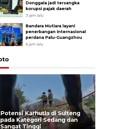
Donggala jadi tersangka
korupsi pajak daerah
3 jam lalu
Bandara Mutiara layani
penerbangan internasional
perdana Palu-Guangzhou
6 jam lalu
oto
Potensi Karhutla di Sulteng
pada Kategori Sedang dan
Penjuala
Sangat Tinggi
Kemerdek