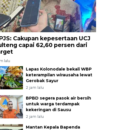
PJS: Cakupan kepesertaan UCJ
ulteng capai 62,60 persen dari
arget
am lalu
Lapas Kolonodale bekali WBP
keterampilan wirausaha lewat
Gerobak Sayur
2 jam lalu
BPBD segera pasok air bersih
untuk warga terdampak
kekeringan di Sausu
2 jam lalu
Mantan Kepala Bapenda