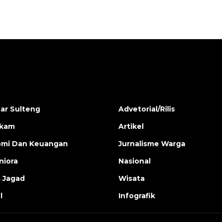
ar Sulteng
Advetorial/Rilis
ukam
Artikel
mi Dan Keuangan
Jurnalisme Warga
iora
Nasional
s Jagad
Wisata
l
Infografik