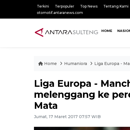
Terkini
Terpopuler
Top News
Tentang Kami
otomotif.antaranews.com
HOME
NASIO
Home
Humaniora
Liga Europa - M
Liga Europa - Manc
melenggang ke pere
Mata
Jumat, 17 Maret 2017 07:57 WIB