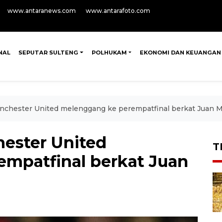
www.antaranews.com
www.antarafoto.com
NAL
SEPUTAR SULTENG
POLHUKAM
EKONOMI DAN KEUANGAN
anchester United melenggang ke perempatfinal berkat Juan 
hester United
T
mpatfinal berkat Juan