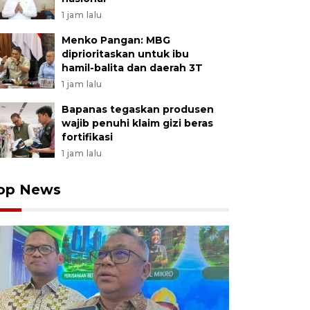
1 jam lalu
Menko Pangan: MBG
diprioritaskan untuk ibu
hamil-balita dan daerah 3T
1 jam lalu
Bapanas tegaskan produsen
wajib penuhi klaim gizi beras
fortifikasi
1 jam lalu
op News