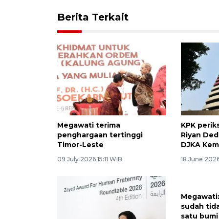
Berita Terkait
Megawati terima
KPK periks
penghargaan tertinggi
Riyan Ded
Timor-Leste
DJKA Ke
09 July 2026 15:11 WIB
18 June 202
Megawati
sudah tida
satu bumi