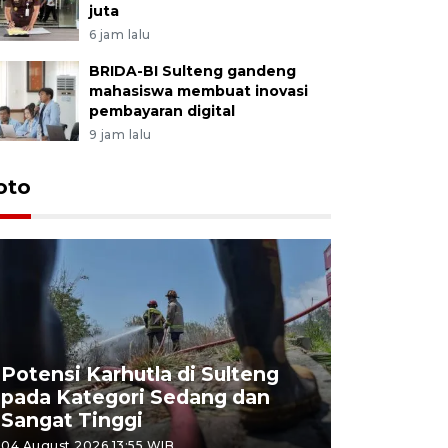
juta
6 jam lalu
BRIDA-BI Sulteng gandeng
mahasiswa membuat inovasi
pembayaran digital
9 jam lalu
oto
Potensi Karhutla di Sulteng
pada Kategori Sedang dan
Penjuala
Sangat Tinggi
Kemerdek
04 August 2026 13:55 WIB
03 August 202