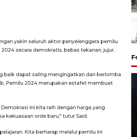
ngan yakin seluruh aktor penyelenggara pemilu
2024 secara demokratis, bebas tekanan, jujur,
F
g baik dapat saling mengingatkan dan berlomba
ab, Pemilu 2024 merupakan estafet membuat
Demokrasi ini kita raih dengan harga yang
a kekuasaan orde baru," tutur Said.
Layanan pembuatan SIM Baru
di Satpas Polresta Palu
elajaran. Kita berharap melalui pemilu ini
15 July 2026 14:08 WIB