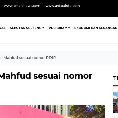
www.antaranews.com
www.antarafoto.com
NAL
SEPUTAR SULTENG
POLHUKAM
EKONOMI DAN KEUANGAN
ar-Mahfud sesuai nomor PDIP
-Mahfud sesuai nomor
T