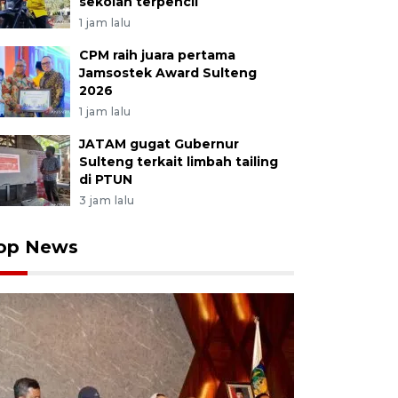
sekolah terpencil
1 jam lalu
CPM raih juara pertama
Jamsostek Award Sulteng
2026
1 jam lalu
JATAM gugat Gubernur
Sulteng terkait limbah tailing
di PTUN
3 jam lalu
op News