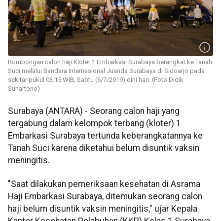
Rombongan calon haji Kloter 1 Embarkasi Surabaya berangkat ke Tanah
Suci melalui Bandara Internasional Juanda Surabaya di Sidoarjo pada
sekitar pukul 03.15 WIB, Sabtu (6/7/2019) dini hari. (Foto Didik
Suhartono)
Surabaya (ANTARA) - Seorang calon haji yang
tergabung dalam kelompok terbang (kloter) 1
Embarkasi Surabaya tertunda keberangkatannya ke
Tanah Suci karena diketahui belum disuntik vaksin
meningitis.
"Saat dilakukan pemeriksaan kesehatan di Asrama
Haji Embarkasi Surabaya, ditemukan seorang calon
haji belum disuntik vaksin meningitis," ujar Kepala
Kantor Kesehatan Pelabuhan (KKP) Kelas 1 Surabaya