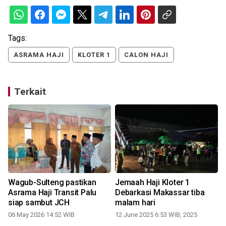
Tags:
ASRAMA HAJI
KLOTER 1
CALON HAJI
Terkait
Wagub-Sulteng pastikan
Jemaah Haji Kloter 1
Asrama Haji Transit Palu
Debarkasi Makassar tiba
siap sambut JCH
malam hari
0
06 May 2026 14:52 WIB
12 June 2025 6:53 WIB, 2025