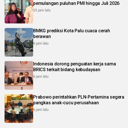
pemulangan puluhan PMI hingga Juli 2026
23 jam lalu
BMKG prediksi Kota Palu cuaca cerah
berawan
6 jam lalu
Indonesia dorong penguatan kerja sama
BRICS terkait bidang kebudayaan
6 jam lalu
Prabowo perintahkan PLN-Pertamina segera
pangkas anak-cucu perusahaan
6 jam lalu