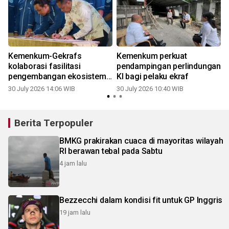
Kemenkum-Gekrafs
Kemenkum perkuat
kolaborasi fasilitasi
pendampingan perlindungan
pengembangan ekosistem
KI bagi pelaku ekraf
ekonomi kreatif
30 July 2026 14:06 WIB
30 July 2026 10:40 WIB
Berita Terpopuler
BMKG prakirakan cuaca di mayoritas wilayah
RI berawan tebal pada Sabtu
4 jam lalu
Bezzecchi dalam kondisi fit untuk GP Inggris
19 jam lalu