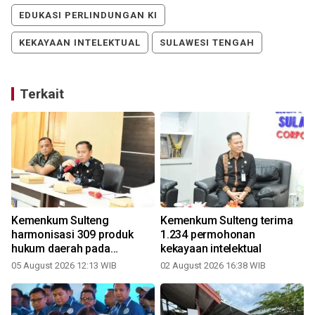
EDUKASI PERLINDUNGAN KI
KEKAYAAN INTELEKTUAL
SULAWESI TENGAH
Terkait
Kemenkum Sulteng
Kemenkum Sulteng terima
harmonisasi 309 produk
1.234 permohonan
hukum daerah pada
kekayaan intelektual
d
semester I
05 August 2026 12:13 WIB
02 August 2026 16:38 WIB