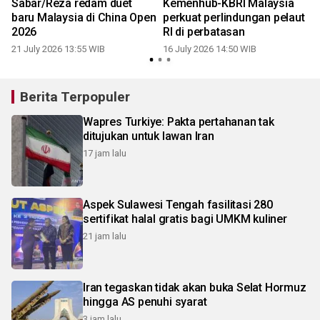
Sabar/Reza redam duet
Kemenhub-KBRI Malaysia
e
baru Malaysia di China Open
perkuat perlindungan pelaut
2026
RI di perbatasan
21 July 2026 13:55 WIB
16 July 2026 14:50 WIB
Berita Terpopuler
Wapres Turkiye: Pakta pertahanan tak
ditujukan untuk lawan Iran
17 jam lalu
Aspek Sulawesi Tengah fasilitasi 280
sertifikat halal gratis bagi UMKM kuliner
21 jam lalu
Iran tegaskan tidak akan buka Selat Hormuz
hingga AS penuhi syarat
3 jam lalu