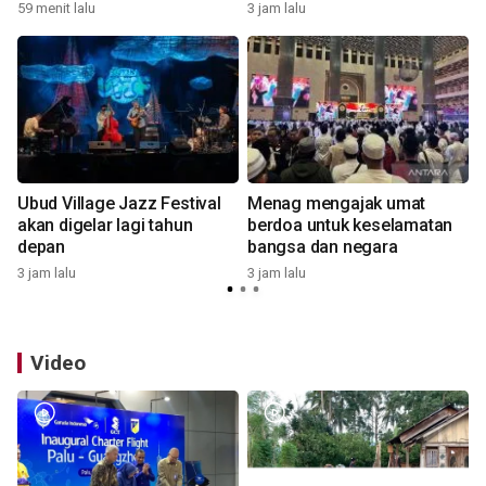
59 menit lalu
3 jam lalu
Ubud Village Jazz Festival
Menag mengajak umat
akan digelar lagi tahun
berdoa untuk keselamatan
depan
bangsa dan negara
3 jam lalu
3 jam lalu
3
Video