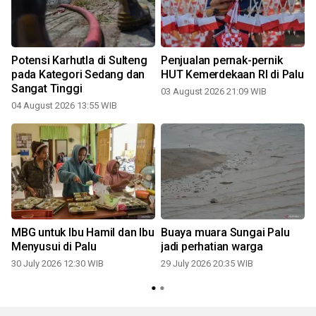
Potensi Karhutla di Sulteng
Penjualan pernak-pernik
pada Kategori Sedang dan
HUT Kemerdekaan RI di Palu
Sangat Tinggi
03 August 2026 21:09 WIB
1
04 August 2026 13:55 WIB
MBG untuk Ibu Hamil dan Ibu
Buaya muara Sungai Palu
Menyusui di Palu
jadi perhatian warga
30 July 2026 12:30 WIB
29 July 2026 20:35 WIB
1