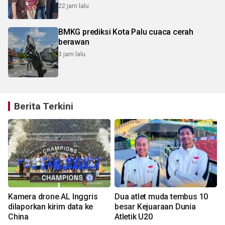
22 jam lalu
BMKG prediksi Kota Palu cuaca cerah
berawan
3 jam lalu
Berita Terkini
Kamera drone AL Inggris
Dua atlet muda tembus 10
dilaporkan kirim data ke
besar Kejuaraan Dunia
China
Atletik U20
3