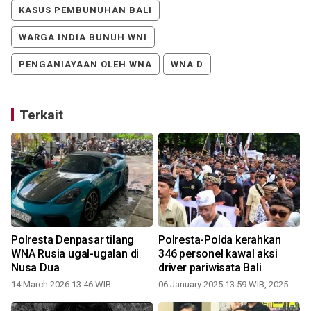
KASUS PEMBUNUHAN BALI
WARGA INDIA BUNUH WNI
PENGANIAYAAN OLEH WNA
WNA D
Terkait
Polresta Denpasar tilang
Polresta-Polda kerahkan
WNA Rusia ugal-ugalan di
346 personel kawal aksi
Nusa Dua
driver pariwisata Bali
14 March 2026 13:46 WIB
06 January 2025 13:59 WIB, 2025
0