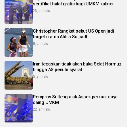
sertifikat halal gratis bagi UMKM kuliner
23 jam lalu
Christopher Rungkat sebut US Open jadi
target utama Aldila SutjiadI
8 jam lalu
Iran tegaskan tidak akan buka Selat Hormuz
hingga AS penuhi syarat
5 jam lalu
Pemprov Sulteng ajak Aspek perkuat daya
saing UMKM
22 jam lalu